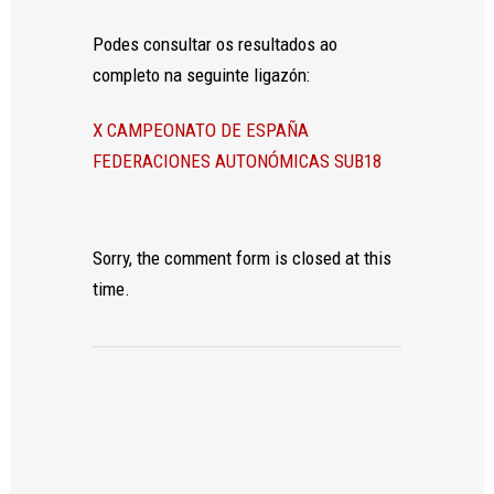
y estructura
de la web, en
Podes consultar os resultados ao
base a cómo
se usa la
completo na seguinte ligazón:
web.
X CAMPEONATO DE ESPAÑA
FEDERACIONES AUTONÓMICAS SUB18
Experiencia
Para que
nuestra web
funcione lo
Sorry, the comment form is closed at this
mejor posible
durante tu
time.
visita. Si
rechaza estas
cookies,
algunas
funcionalidades
desaparecerán
de la web.