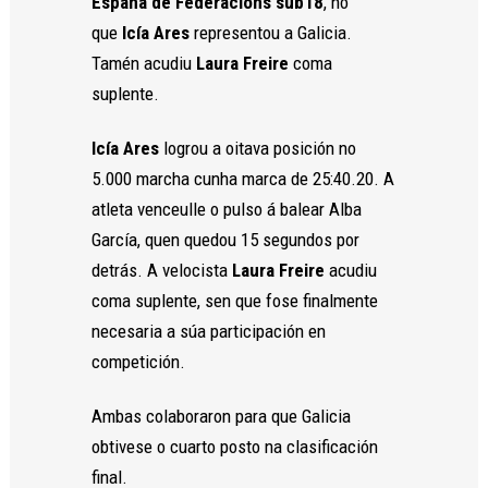
España de Federacións sub18
, no
que
Icía Ares
representou a Galicia.
Tamén acudiu
Laura Freire
coma
suplente.
Necesarias
Estas
Icía Ares
logrou a oitava posición no
cookies no
5.000 marcha cunha marca de 25:40.20. A
son
opcionales.
atleta venceulle o pulso á balear Alba
Son
García, quen quedou 15 segundos por
necesarias
para que
detrás. A velocista
Laura Freire
acudiu
funcione la
coma suplente, sen que fose finalmente
web.
necesaria a súa participación en
competición.
Estadísticas
Para que
Ambas colaboraron para que Galicia
podamos
obtivese o cuarto posto na clasificación
mejorar la
funcionalidad
final.