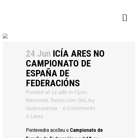
×
24 Jun
ICÍA ARES NO
CAMPIONATO DE
ESPAÑA DE
FEDERACIÓNS
Posted at 12:48h
in
Cpto.
Nacional
,
Selección GAL
by
clubourense
0 Comments
0
Likes
Pontevedra acolleu o
Campionato de