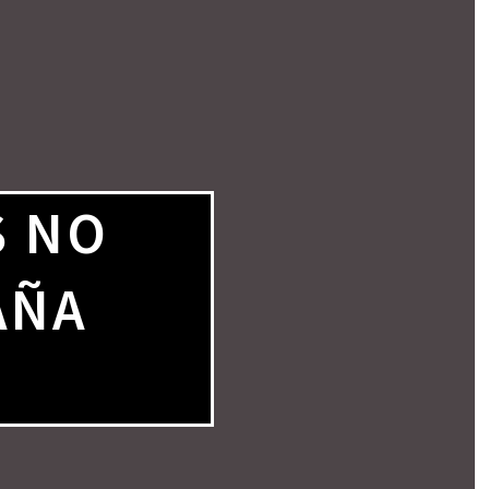
S NO
AÑA