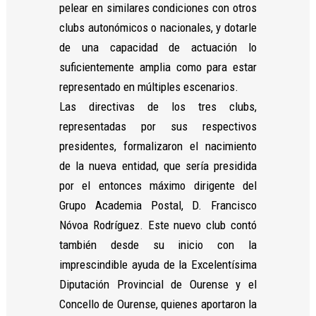
pelear en similares condiciones con otros
clubs autonómicos o nacionales, y dotarle
de una capacidad de actuación lo
suficientemente amplia como para estar
Necesarias
representado en múltiples escenarios.
Estas
cookies no
Las directivas de los tres clubs,
son
representadas por sus respectivos
opcionales.
Son
presidentes, formalizaron el nacimiento
necesarias
de la nueva entidad, que sería presidida
para que
por el entonces máximo dirigente del
funcione la
web.
Grupo Academia Postal, D. Francisco
Nóvoa Rodríguez. Este nuevo club contó
también desde su inicio con la
Estadísticas
Para que
imprescindible ayuda de la Excelentísima
podamos
Diputación Provincial de Ourense y el
mejorar la
Concello de Ourense, quienes aportaron la
funcionalidad