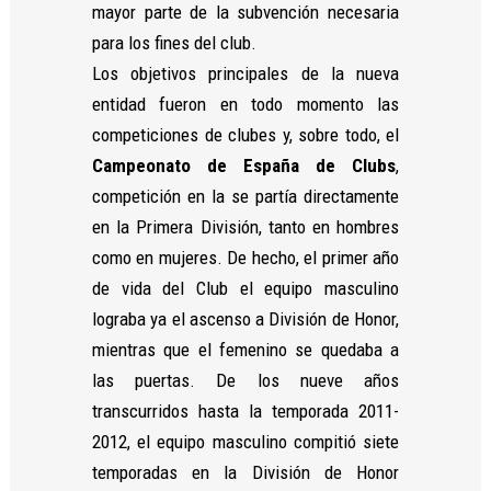
y estructura
mayor parte de la subvención necesaria
de la web, en
para los fines del club.
base a cómo
se usa la
Los objetivos principales de la nueva
web.
entidad fueron en todo momento las
competiciones de clubes y, sobre todo, el
Campeonato de España de Clubs
,
Experiencia
Para que
competición en la se partía directamente
nuestra web
en la Primera División, tanto en hombres
funcione lo
como en mujeres. De hecho, el primer año
mejor posible
durante tu
de vida del Club el equipo masculino
visita. Si
lograba ya el ascenso a División de Honor,
rechaza estas
cookies,
mientras que el femenino se quedaba a
algunas
las puertas. De los nueve años
funcionalidades
transcurridos hasta la temporada 2011-
desaparecerán
de la web.
2012, el equipo masculino compitió siete
temporadas en la División de Honor