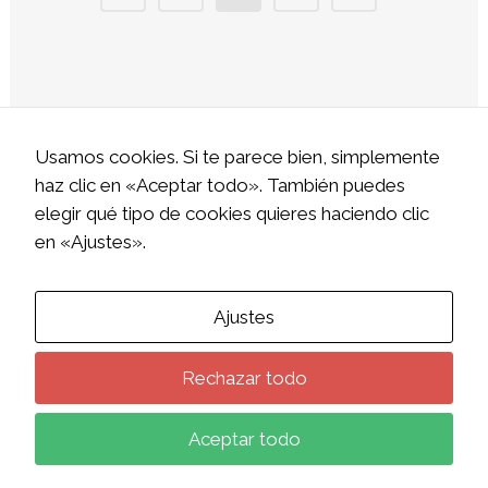
Usamos cookies. Si te parece bien, simplemente
haz clic en «Aceptar todo». También puedes
elegir qué tipo de cookies quieres haciendo clic
en «Ajustes».
Ajustes
© Club Ourense Atletismo 2020
Rechazar todo
Aceptar todo