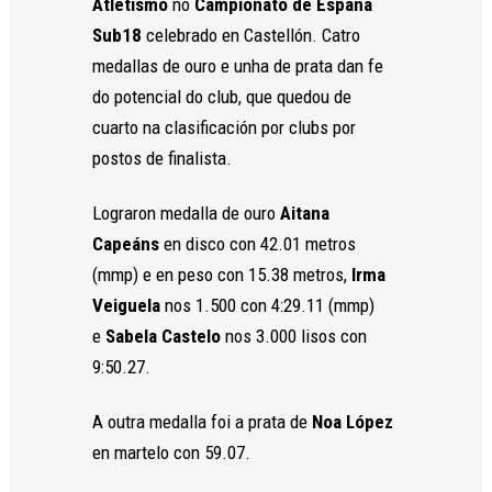
Atletismo
no
Campionato de España
Sub18
celebrado en Castellón. Catro
medallas de ouro e unha de prata dan fe
do potencial do club, que quedou de
Necesarias
cuarto na clasificación por clubs por
Estas
postos de finalista.
cookies no
son
opcionales.
Lograron medalla de ouro
Aitana
Son
Capeáns
en disco con 42.01 metros
necesarias
para que
(mmp) e en peso con 15.38 metros,
Irma
funcione la
Veiguela
nos 1.500 con 4:29.11 (mmp)
web.
e
Sabela Castelo
nos 3.000 lisos con
9:50.27.
Estadísticas
Para que
A outra medalla foi a prata de
Noa López
podamos
en martelo con 59.07.
mejorar la
funcionalidad