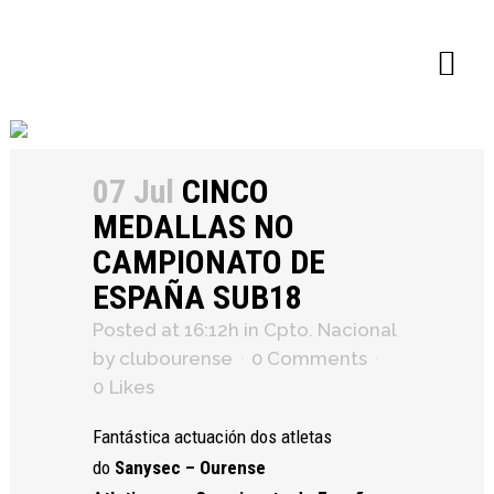
×
07 Jul
CINCO
MEDALLAS NO
CAMPIONATO DE
ESPAÑA SUB18
Posted at 16:12h
in
Cpto. Nacional
by
clubourense
0 Comments
0
Likes
Fantástica actuación dos atletas
do
Sanysec – Ourense