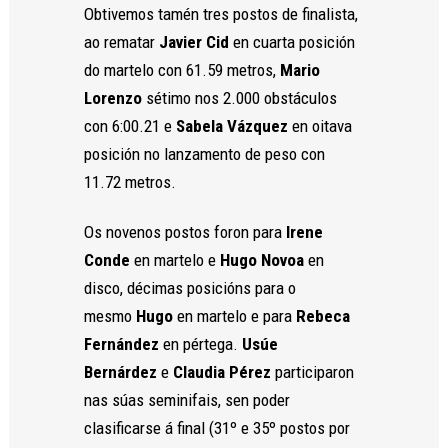
y estructura
Obtivemos tamén tres postos de finalista,
de la web, en
ao rematar
Javier Cid
en cuarta posición
base a cómo
se usa la
do martelo con 61.59 metros,
Mario
web.
Lorenzo
sétimo nos 2.000 obstáculos
con 6:00.21 e
Sabela Vázquez
en oitava
Experiencia
posición no lanzamento de peso con
Para que
11.72 metros.
nuestra web
funcione lo
Os novenos postos foron para
Irene
mejor posible
durante tu
Conde
en martelo e
Hugo Novoa
en
visita. Si
disco, décimas posicións para o
rechaza estas
cookies,
mesmo
Hugo
en martelo e para
Rebeca
algunas
Fernández
en pértega.
Usúe
funcionalidades
Bernárdez
e
Claudia Pérez
participaron
desaparecerán
de la web.
nas súas seminifais, sen poder
clasificarse á final (31º e 35º postos por