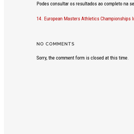
Podes consultar os resultados ao completo na se
14. European Masters Athletics Championships I
Necesarias
Estas
cookies no
NO COMMENTS
son
opcionales.
Sorry, the comment form is closed at this time.
Son
necesarias
para que
funcione la
web.
Estadísticas
Para que
podamos
mejorar la
funcionalidad