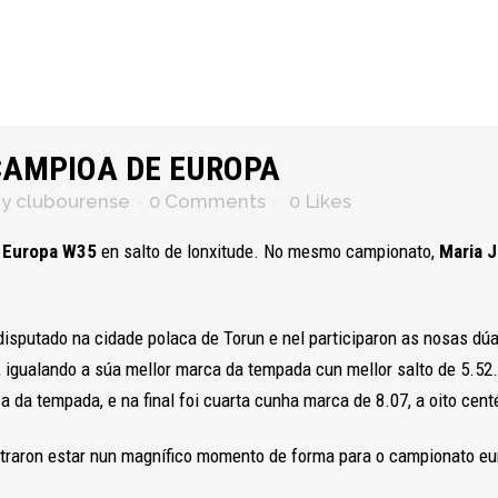
CAMPIOA DE EUROPA
by
clubourense
0 Comments
0
Likes
 Europa W35
en salto de lonxitude. No mesmo campionato,
Maria 
 disputado na cidade polaca de Torun e nel participaron as nosas dú
s, igualando a súa mellor marca da tempada cun mellor salto de 5.52
ca da tempada, e na final foi cuarta cunha marca de 8.07, a oito cen
straron estar nun magnífico momento de forma para o campionato eu