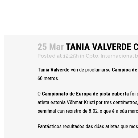
×
25 Mar
TANIA VALVERDE 
Posted at 12:25h
in
Cpto. Internacional
Tania Valverde
vén de proclamarse
Campioa de
60 metros.
O
Campionato de Europa de pista cuberta
foi
atleta estonia Võhmar Kristi por tres centímetro
semifinal cun rexistro de 8.02, o que é a súa mar
Fantásticos resultados das dúas atletas que mo