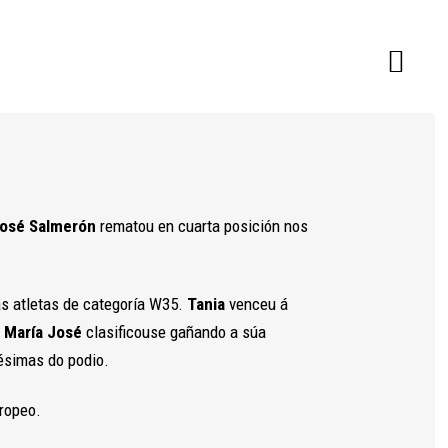
José Salmerón
rematou en cuarta posición nos
as atletas de categoría W35.
Tania
venceu á
.
María José
clasificouse gañando a súa
tésimas do podio.
ropeo.