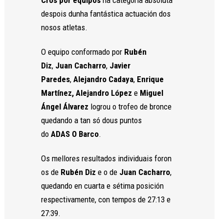
despois dunha fantástica actuación dos
nosos atletas.
Necesarias
Estas
cookies no
O equipo conformado por
Rubén
son
Diz
,
Juan Cacharro
,
Javier
opcionales.
Paredes
,
Alejandro Cadaya
,
Enrique
Son
necesarias
Martínez,
Alejandro López
e
Miguel
para que
Ángel Álvarez
logrou o trofeo de bronce
funcione la
web.
quedando a tan só dous puntos
do
ADAS
O Barco
.
Estadísticas
Os mellores resultados individuais foron
Para que
os de
Rubén Diz
e o de
Juan Cacharro
,
podamos
mejorar la
quedando en cuarta e sétima posición
funcionalidad
respectivamente, con tempos de 27:13 e
y estructura
de la web, en
27:39.