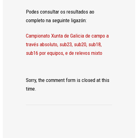
base a cómo
se usa la
Podes consultar os resultados ao
web.
completo na seguinte ligazón:
Experiencia
Campionato Xunta de Galicia de campo a
Para que
través absoluto, sub23, sub20, sub18,
nuestra web
sub16 por equipos, e de relevos mixto
funcione lo
mejor posible
durante tu
visita. Si
rechaza estas
Sorry, the comment form is closed at this
cookies,
time.
algunas
funcionalidades
desaparecerán
de la web.