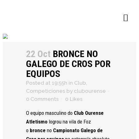
×
22 Oct
BRONCE NO
GALEGO DE CROS POR
EQUIPOS
Posted at 19:55h
in
Club
,
Competiciones
by
clubourense
0 Comments
0
Likes
O equipo masculino do
Club Ourense
Atletismo
logrou na vila de Foz
o
bronce
no
Campionato Galego de
Cros por equipos
na categoría absoluta