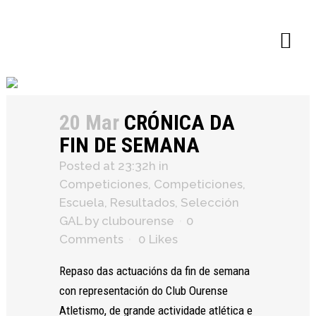
×
20 Mar
CRÓNICA DA
FIN DE SEMANA
Posted at 23:32h
in
Competiciones
,
Competiciones
,
Escuela
,
Resultados
,
Selección
GAL
by
clubourense
0
Comments
0
Likes
Repaso das actuacións da fin de semana
con representación do Club Ourense
Atletismo, de grande actividade atlética e