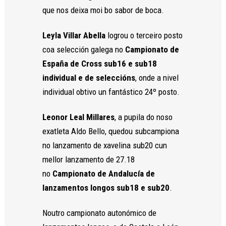
que nos deixa moi bo sabor de boca.
Leyla Villar Abella
logrou o terceiro posto
coa selección galega no
Campionato de
Necesarias
Estas
España de Cross sub16 e sub18
cookies no
individual e de seleccións
, onde a nivel
son
individual obtivo un fantástico 24º posto.
opcionales.
Son
necesarias
Leonor Leal Millares
, a pupila do noso
para que
exatleta Aldo Bello, quedou subcampiona
funcione la
web.
no lanzamento de xavelina sub20 cun
mellor lanzamento de 27.18
no
Campionato de Andalucía de
Estadísticas
lanzamentos longos sub18 e sub20
.
Para que
podamos
mejorar la
Noutro campionato autonómico de
funcionalidad