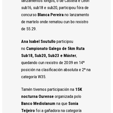
lanzamentos longos, o de Castela e León
y estructura
de la web, en
sub16, sub18 e sub20, participou fóra de
base a cómo
concurso
Blanca Pereira
no lanzamento
se usa la
de martelo onde rematou cun bo rexistro
web.
de 55.29.
Experiencia
Ana Isabel Soutullo
participou
Para que
no
Campionato Galego de 5km Ruta
nuestra web
funcione lo
Sub18, Sub20, Sub23 e Máster
,
mejor posible
quedando cun rexistro de 20:09 en 14ª
durante tu
visita. Si
posición na clasificación absoluta e 2ª na
rechaza estas
categoría W35.
cookies,
algunas
Tamén tivemos participación na
15K
funcionalidades
desaparecerán
nocturna Ourense
organizada polo
de la web.
Banco Mediolanum
na que
Sonia
Teijeiro
foi a gañadora na categoría