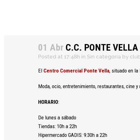
×
01 Abr
C.C. PONTE VELL
Posted at 17:48h
in
Sin categoría
by
clu
El
Centro Comercial Ponte Vella
, situado en l
Moda, ocio, entretenimiento, restaurantes, cine
HORARIO
:
De lunes a sábado
Tiendas: 10h a 22h
Hipermercado GADIS: 9:30h a 22h