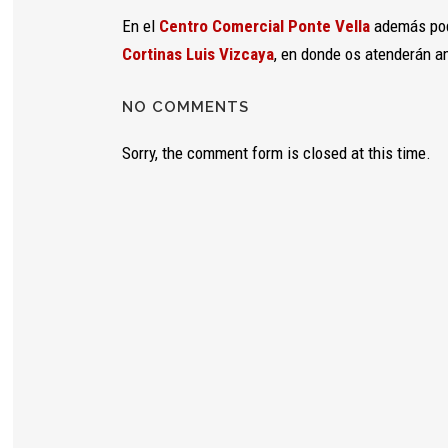
y estructura
de la web, en
En el
Centro Comercial Ponte Vella
además podé
base a cómo
Cortinas Luis Vizcaya
, en donde os atenderán a
se usa la
web.
NO COMMENTS
Experiencia
Sorry, the comment form is closed at this time.
Para que
nuestra web
funcione lo
mejor posible
durante tu
visita. Si
rechaza estas
cookies,
algunas
funcionalidades
desaparecerán
de la web.