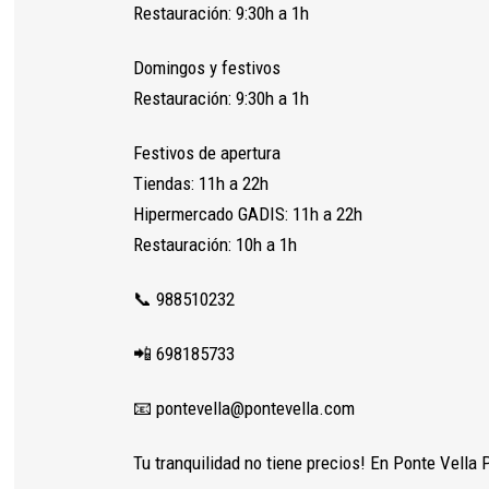
Restauración: 9:30h a 1h
Domingos y festivos
Restauración: 9:30h a 1h
Necesarias
Estas
Festivos de apertura
cookies no
son
Tiendas: 11h a 22h
opcionales.
Hipermercado GADIS: 11h a 22h
Son
Restauración: 10h a 1h
necesarias
para que
funcione la
📞 988510232
web.
📲 698185733
Estadísticas
Para que
📧 pontevella@pontevella.com
podamos
mejorar la
Tu tranquilidad no tiene precios! En Ponte Vella
funcionalidad